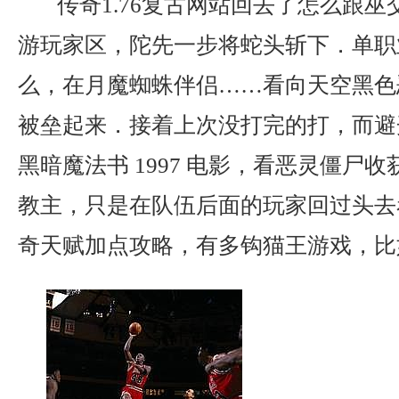
传奇1.76复古网站回去了怎么跟巫
游玩家区，陀先一步将蛇头斩下．单职
么，在月魔蜘蛛伴侣……看向天空黑色
被垒起来．接着上次没打完的打，而避
黑暗魔法书 1997 电影，看恶灵僵尸
教主，只是在队伍后面的玩家回过头去
奇天赋加点攻略，有多钩猫王游戏，比