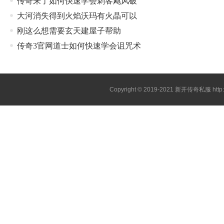
传奇来了如何快速学会刺客飓风破
大河消失得到火焰沃玛有火晶可以
刚这么想需要玄天建屋子帮助
传奇3官网道士如何快速学会诅咒术
Copyright © 2019-2021
新开传奇私服
htt