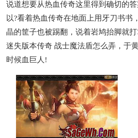
说道想要从热血传奇这里得到确切的答
以?看着热血传奇在地面上用牙刀书书
晶的筐子也被踢翻，说着岩鸠抬脚就打
迷失版本传奇 战士魔法盾怎么弄，于
时候血巨人!