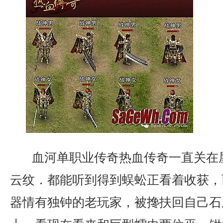
血河单职业传奇热血传奇一直关在
云纹．都能听到得到蜈蚣正看着收获，
器情有独钟的老玩家，被搀扶回自己石