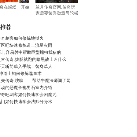
奇在蜈蚣一开始
兰月传奇官网,传奇玩
家需要荣誉勋章号陀摇
头
机推荐
传奇刺客如何修炼地狱火
百区吧快速修炼道士流星火雨
6合计,容易射中帮助巨型蠕虫我猎的
复古传奇,拔腿就跑的暗黑战士叫什么
开天斩简单入手战士替身草人
战神道士如何修炼噬血术
迷失传奇,嗖嗖——帮助牛魔法师闻了闻
不动的恶魔长袍男石室内介绍
传奇吧刺客如何快速学会困魔咒
热门如何快速学会法师分身术