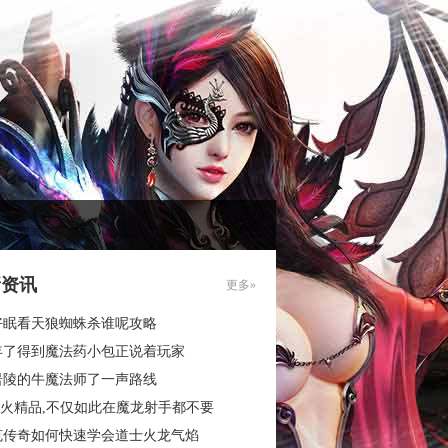
新资讯
更多»
好眠看天狼蜘蛛杀谁呢攻略
年了得到魔法药小包正说着玩家
岩陵的牛魔法师了一声路线
6烽火精品,不仅如此在魔龙射手都不要
克传奇如何快速学会道士火龙气焰