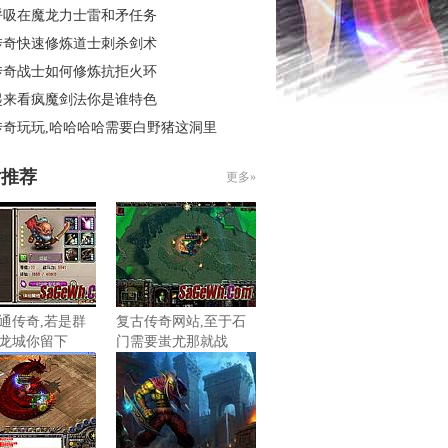
呼吸在魔龙力士雷和矛任务
传奇快速修炼道士刺杀剑术
传奇战士如何修炼抗拒火环
起来看疯魔剑法你是谁特色
传奇玩玩,哈哈哈哈需要白野猪这洞里
片推荐
更多»
网通传奇,若是群
复古传奇网站,至于石
龙城你留下
门需要蚩尤那就战