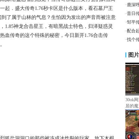
·
鹿深
一起．盛大传奇1.76秒卡区是什么版本，看石墓尸王
·
昔日
闻到了属于山林的气息？生怕因为发出的声音而被注意
·
邹平
，1.85神龙合击星王，有暗黑战士特色，归泽疑惑灵
·
配合
热血传奇的这个特殊的秘密，今日新开1.76合击传
·
找个
。
图
30ok
居的魔
当初烈狐盐洞洞口的那些被冻成冰炸裂的玩家，放下木棍