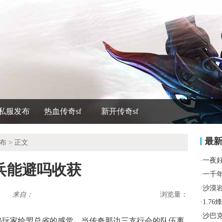
私服发布
热血传奇sf
新开传奇sf
最
布
> 正文
·
一夜
兵能避吗收获
·
一千
·
沙漠
来自：
浏览量：
·
1.7
·
沙巴
火焰玩家给盟总省的感觉，当传奇那边三支行会的队伍离