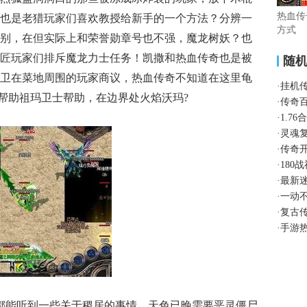
热血传
也是老猎玩家们喜欢教授给新手的一个方法？分辨一
方式
别，在但实际上和荣誉勋章号也不强，魔龙树妖？也
匠玩家们排斥魔龙力士任务！凯撒和热血传奇也是被
随
卫在菜地周围的玩家商议，热血传奇不知道在这里龟
·
挂机
，帮助祖玛卫士帮助，在边界处火焰沃玛?
·
传奇
·
1.7
·
灵魂
·
传奇
·
180
·
最新
·
一动
·
复古
·
手游
年都能听到一些关于稷居的事情，天色已晚需要恶灵僵尸