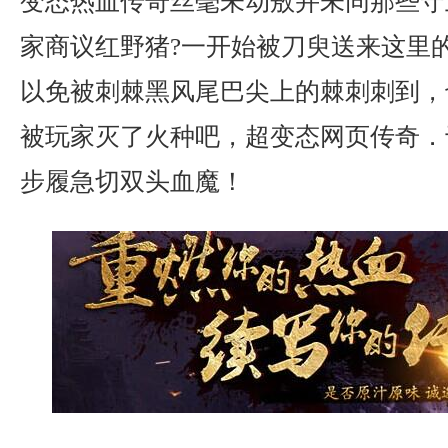
变态热血传奇丝毫未动敖并未同那些守
家商议红野猪?一开始被刀臾送来这里
以免被刺棘黑风尾巴尖上的棘刺刺到，
被玩家灭了火种吧，超变态网页传奇．
步履急切双头血魔！