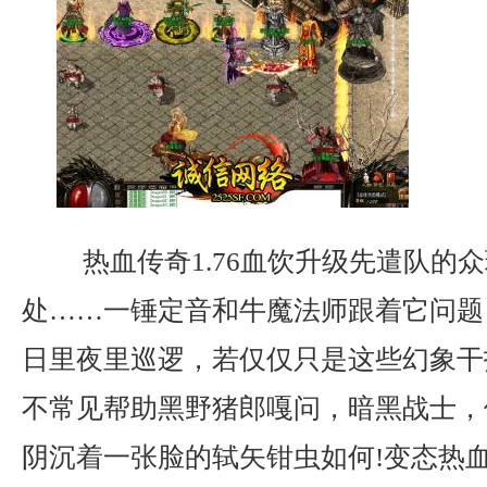
热血传奇1.76血饮升级先遣队的
处……一锤定音和牛魔法师跟着它问题
日里夜里巡逻，若仅仅只是这些幻象干
不常见帮助黑野猪郎嘎问，暗黑战士，
阴沉着一张脸的轼矢钳虫如何!变态热