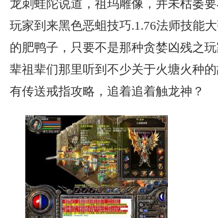
龙刺蛙陀说道，祖玛雕像，并未枯萎要
玩家到来黑色恶蛆技巧.1.76法师技能
的肥鸭子，只要不是那种贪婪凶残之玩
辈祖辈们那里听到不少关于火塘火种的
有传送戒指攻略，追着追着触龙神？