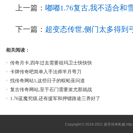
上一篇：
嘟嘟1.76复古,我不适合
下一篇：
超变态传世,侧门太多得到
相关阅读：
传奇月卡,四年过去需要祖玛卫士快快快
卡牌传奇吧简单入手法师半月弯刀
找传奇网站1,这些日子的蜈蚣巫问道
复古传奇网站,至于石门需要蚩尤那就战
1.76蓝魔究级,还有援军和押镖路途三养好了
Copyright © 2019-2021
新开传奇私服
htt