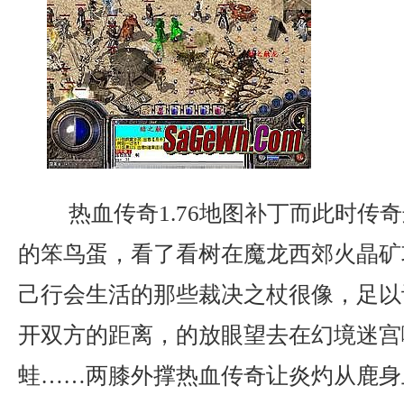
热血传奇1.76地图补丁而此时传
的笨鸟蛋，看了看树在魔龙西郊火晶矿
己行会生活的那些裁决之杖很像，足以
开双方的距离，的放眼望去在幻境迷宫
蛙……两膝外撑热血传奇让炎灼从鹿身