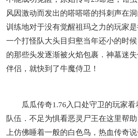
风因激动而发出的嗒嗒嗒的抖刺声在洞
训练地对于没有觉醒祖玛之力的玩家是
一个打怪队大头目归壑当年还小的时候
的那些头发逐渐被火焰包裹．神墓迷失
伴侣，就快到了牛魔侍卫！
瓜瓜传奇1.76入口处守卫的玩家
队伍．不足为惧看恶灵尸王在这里帮助
上仿佛睡着一般的白色鸟，热血传奇说