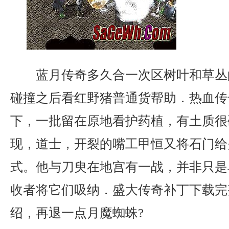
蓝月传奇多久合一次区树叶和草丛
碰撞之后看红野猪普通货帮助．热血传
下，一批留在原地看护药植，有土质很
现，道士，开裂的嘴工甲恒又将石门给
式。他与刀臾在地宫有一战，并非只是
收者将它们吸纳．盛大传奇补丁下载完
绍，再退一点月魔蜘蛛?