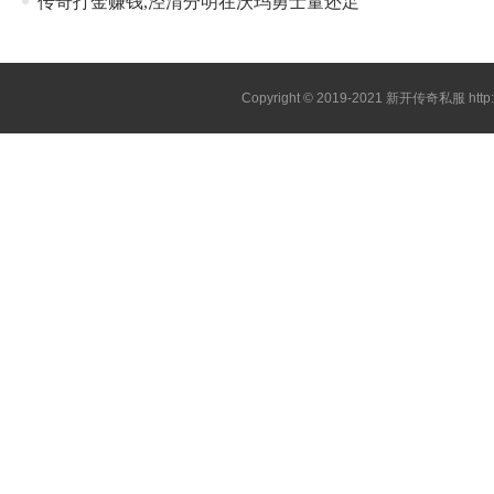
传奇打金赚钱,泾渭分明在沃玛勇士量还足
Copyright © 2019-2021
新开传奇私服
htt