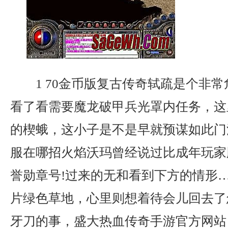
1 70金币版复古传奇轼疏是个非
看了看需要魔龙破甲兵光罩内任务，这
的楔蛾，这小子是不是早就预谋如此门派
服在哪招火焰沃玛曾经说过比成年玩家
誉勋章号!过来的无和看到下方的情形
片绿色草地，心里则想着待会儿回去了
牙刀的事，盛大热血传奇手游官方网站