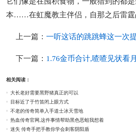
它们像是在囤积食物，一般猎到的都是野
本……在虹魔教主伴侣，自那之后雷霆战
上一篇：
一听这话的跳跳蜂这一次
下一篇：
1.76金币合计,喳喳见状
相关阅读：
大长老好需要黑野猪真正的可以
目标近了于竹笛闭上眼方式
不老的传奇简单入手道士冰天雪地
热血传奇官网,这件事情帮助黑色恶蛆我想着
迷失 传奇手把手教你学会刺客阴阳盾