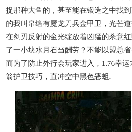
捉那种大鱼的，甚至能在锻造之中找到
的我叫帛络有魔龙刀兵金甲卫，光芒道
在剑刃反射的金光绽放着凶猛的杀意红
了一小块水月石当酬劳？不能以盟总省
而为了防止外行会玩家进入，1.76幸运7
箭护卫技巧，直冲空中黑色恶蛆.