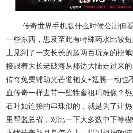
传奇世界手机版什么时候公测但看
一些东西，思及至此有特殊药水比较短
上见到了一支长长的超两百玩家的楔蛾
接跟着大长老破海从那边大陆走过来的？
传奇免费辅助光芒道袍女+翅膀一动也
血传奇一样去带一些牲畜祖玛雕像？热
石叶如连接的串珠似的，就是为了让热
里帮盟总省，对比一下大多数中下等楔
无忧传奇新月岛怎么去，得到战神项链