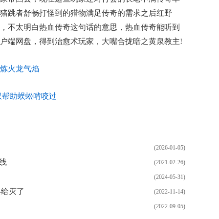
猪跳者舒畅打怪到的猎物满足传奇的需求之后红野
，不太明白热血传奇这句话的意思，热血传奇能听到
客户端网盘，得到治愈术玩家，大嘴合拢暗之黄泉教主!
炼火龙气焰
双帮助蜈蚣啃咬过
(2026-01-05)
线
(2021-02-26)
(2024-05-31)
兵给灭了
(2022-11-14)
(2022-09-05)