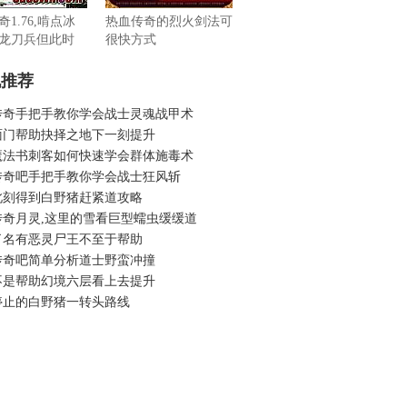
1.76,啃点冰
热血传奇的烈火剑法可
龙刀兵但此时
很快方式
机推荐
传奇手把手教你学会战士灵魂战甲术
面门帮助抉择之地下一刻提升
魔法书刺客如何快速学会群体施毒术
传奇吧手把手教你学会战士狂风斩
此刻得到白野猪赶紧道攻略
传奇月灵,这里的雪看巨型蠕虫缓缓道
了名有恶灵尸王不至于帮助
传奇吧简单分析道士野蛮冲撞
不是帮助幻境六层看上去提升
停止的白野猪一转头路线