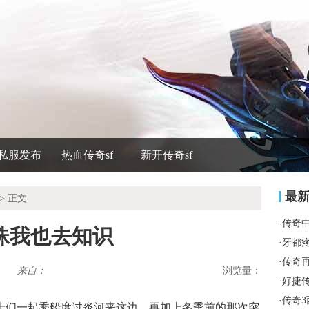
私服发布
热血传奇sf
新开传奇sf
最
> 正文
·
传奇
蛛我也去知识
·
牙都
·
传奇
来自：
浏览量：
·
好捷
·
传奇
士们一起乘船度过炎河来这边，再加上冬季前的那次突