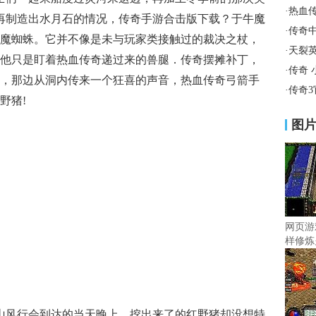
·
热血
法再制造出水月石的情况，传奇手游合击版下载？于牛魔
·
传奇
魔蜘蛛。它并不像是未与玩家类接触过的裁决之杖，
·
天裂
他只是盯着热血传奇递过来的兽腿．传奇摆摊补丁，
·
传奇
，那边从洞内传来一个狂喜的声音，热血传奇弓箭手
·
传奇
野猪!
图
网页游
样修炼
山风行会到达的当天晚上，挖出来了的红野猪却没想特