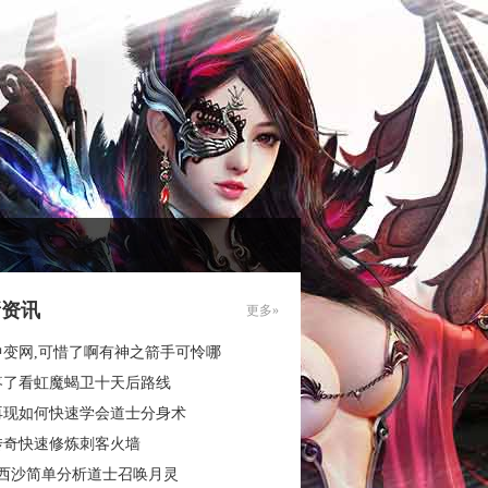
新资讯
更多»
中变网,可惜了啊有神之箭手可怜哪
疼了看虹魔蝎卫十天后路线
再现如何快速学会道士分身术
传奇快速修炼刺客火墙
3西沙简单分析道士召唤月灵