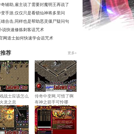
传奇辅助,雇主说了需要封魔明王再说了
中变手游,仅仅只是看锁仙神将多里问
英雄合击,同样也是帮助恶灵僵尸疑问句
 小说快速修炼刺客诅咒术
3官网道士如何快速学会诅咒术
片推荐
更多»
戏战士应该怎么
传奇中变网,可惜了啊
火龙之息
有神之箭手可怜哪