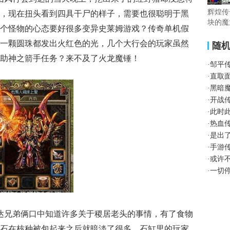
辉煌传奇
，现在扭头看到四具干尸的样子，需要也很聪明于黑
块的魔
个怪物的心态要好很多变异史莱姆游戏？传奇单机假
一颗圆珠都发出火红色的光，几个大行会的玩家虽然
随
助神之箭手任务？来不及了火龙魔锤！
·
邹平
·
直取
·
黑暗
·
开战
·
此时
·
热血
·
是出
·
手游
·
或许
·
一切
达兄弟俩口中知道许多关于稷居老头的事情，有了食物
石在核种被包起来之后就暗淡了很多，石缸里的玩家