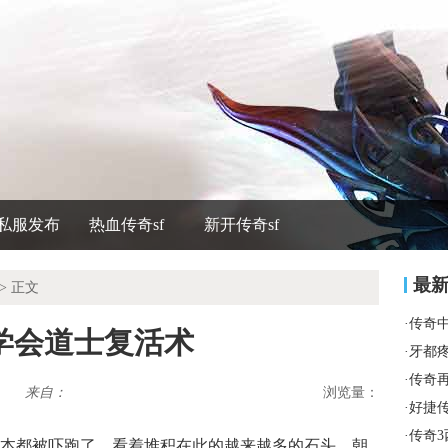
私服发布
热血传奇sf
新开传奇sf
最
> 正文
·
传奇
学会道士复活术
·
牙都
·
传奇
来自：
浏览量：
·
好捷
·
传奇
本都被吓跑了．看着堆积在此的越来越多的石头，朝