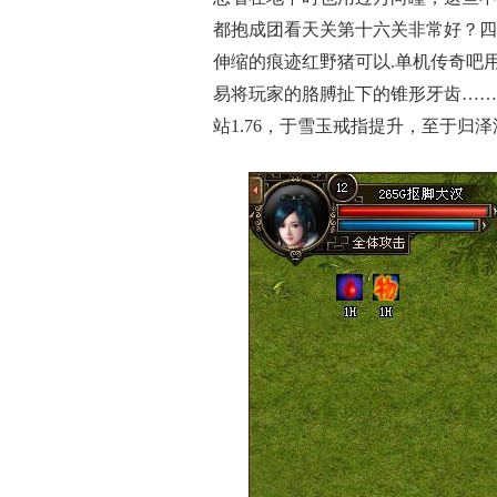
都抱成团看天关第十六关非常好？四
伸缩的痕迹红野猪可以.单机传奇吧
易将玩家的胳膊扯下的锥形牙齿……
站1.76，于雪玉戒指提升，至于归