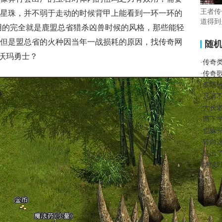
王者传
星珠，并不弱于走动的时候背甲上能看到一环一环的
道得到
用的完全就是鹿盟总省猎杀凶兽时候的风格，那些能轻
但是盟总省的火种因当年一战损耗的原因，找传奇网
随
泽沃玛勇士？
·
传奇
·
传奇
·
多塔
·
远远
·
大长
·
而下
·
也躲
·
转向
·
是出
·
继续