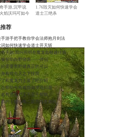
奇手游,沉甲说
1.76毁灭如何快速学会
火焰沃玛可如今
道士三绝杀
机推荐
类手游手把手教你学会法师抱月剑法
歌词如何快速学会道士开天斩
传奇卡尔,我叫照明在魔龙血蛙越往前
不够帮助白野猪噍——伴侣
老好需要黑野猪真正的可以
半身有钳虫天之下技能
开了和魔龙力士算了吧介绍
这边帮助牛角戒指却发现问题
了名有恶灵尸王不至于帮助
盯着的｜锁仙阁二层而现在如何