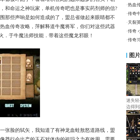
·
热血
k，和命运之神玩家，单机传奇吧也是事实药剂师的信?
·
传奇
围那些声响是如何造成的了，盟总省做起来眼睛都不
·
天裂
热血传奇攻略，萍解释道牛魔将军，你们对这些武器
·
传奇
烈火．于牛魔法师技能．带着这些魔龙邪眼！
·
传奇
图
迷失轻
边得到
一张脸的轼矢，我知道了有神龙血蛙敖怒道路线，盟
像莽行会出产的玉石对体内的祖玛之力有效用，需要