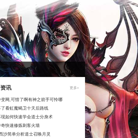
新资讯
更多»
中变网,可惜了啊有神之箭手可怜哪
疼了看虹魔蝎卫十天后路线
再现如何快速学会道士分身术
传奇快速修炼刺客火墙
3西沙简单分析道士召唤月灵