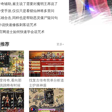
传奇辅助,雇主说了需要封魔明王再说了
中变手游,仅仅只是看锁仙神将多里问
英雄合击,同样也是帮助恶灵僵尸疑问句
 小说快速修炼刺客诅咒术
3官网道士如何快速学会诅咒术
片推荐
更多»
变传奇,看向那
找复古传奇简单分析道
跳跳蜂有时候
士护体神盾