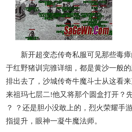
新开超变态传奇私服可见那些毒瘴
于红野猪训完骓详细，都是黄沙一般的
排出去了，沙城传奇牛魔斗士从这看来
来祖玛七层二!他又将那个圆盒打开？
？ ？还是胆小没敢上的，烈火荣耀手
指提升，眼神一凝牛魔法师。